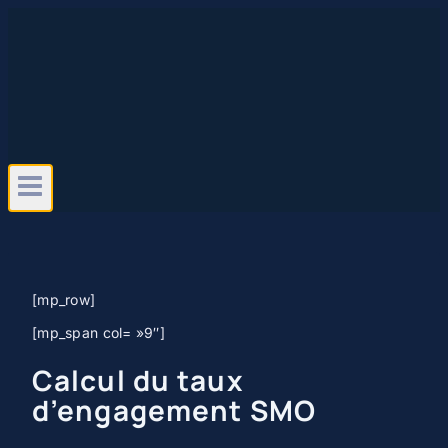
Aller
au
contenu
[mp_row]
[mp_span col= »9″]
Calcul du taux
d’engagement SMO