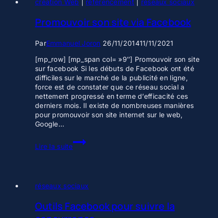
création Web
|
référencement
|
réseaux sociaux
Promouvoir son site via Facebook
Par
Emmanuel Joron
26/11/2014
11/11/2021
[mp_row] [mp_span col= »9″] Promouvoir son site
sur facebook Si les débuts de Facebook ont été
difficiles sur le marché de la publicité en ligne,
force est de constater que ce réseau social a
nettement progressé en terme d’efficacité ces
derniers mois. Il existe de nombreuses manières
pour promouvoir son site internet sur le web,
Google…
Promouvoir
Lire la suite
son
site
via
Facebook
réseaux sociaux
Outils Facebook pour suivre la