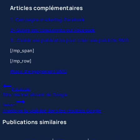
Articles complémentaires
1- Campagne-marketing-Facebook
2- Suivre ses concurrents sur Facebook
3- Choisir une publication pour créer une publicité SMO
[/mp_span]
[/mp_row]
Étiquettes
#
taux d'engagement SMO
de
la
Navigation
publication :
Précédent
de
Site internet absent de Google
l’article
Suivant
Améliorer la visibilité dans les résultats Google
Publications similaires