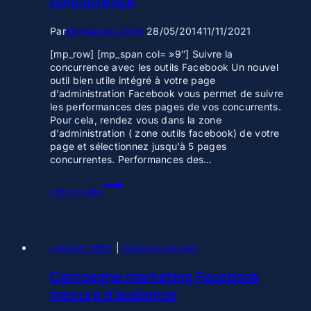
concurrence
Par
Emmanuel Joron
28/05/2014
11/11/2021
[mp_row] [mp_span col= »9″] Suivre la
concurrence avec les outils Facebook Un nouvel
outil bien utile intégré à votre page
d’administration Facebook vous permet de suivre
les performances des pages de vos concurrents.
Pour cela, rendez vous dans la zone
d’administration ( zone outils facebook) de votre
page et sélectionnez jusqu’à 5 pages
concurrentes. Performances des…
Outils
Lire la suite
Facebook
pour
suivre
la
création Web
concurrence
|
réseaux sociaux
Campagne marketing Facebook
mesure d’audience